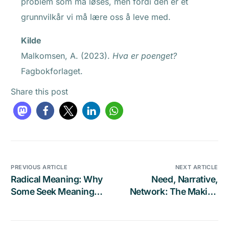
problem som må løses, men fordi den er et
grunnvilkår vi må lære oss å leve med.
Kilde
Malkomsen, A. (2023).
Hva er poenget?
Fagbokforlaget.
Share this post
PREVIOUS ARTICLE
NEXT ARTICLE
Radical Meaning: Why
Need, Narrative,
Some Seek Meaning
Network: The Making
and Others a Way Out
of a Western Terrorist